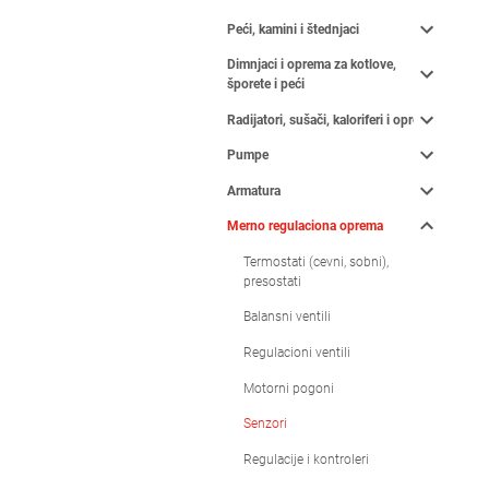
Peći, kamini i štednjaci
Dimnjaci i oprema za kotlove,
šporete i peći
Radijatori, sušači, kaloriferi i oprema
Pumpe
Armatura
Merno regulaciona oprema
Termostati (cevni, sobni),
presostati
Balansni ventili
Regulacioni ventili
Motorni pogoni
Senzori
Regulacije i kontroleri