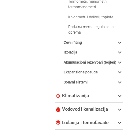
Termometri, manometri,
termomanometri
Kalorimetri i delitelji toplote
Dodatna merno regulaciona
oprema
Cevi i fiting
Izolacija
Akumulacioni rezervoari (bojleri)
Ekspanzione posude
Solarni sistemi
Klimatizacija
Vodovod i kanalizacija
Izolacija i termofasade