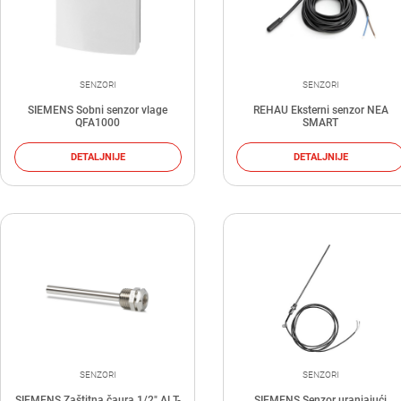
SENZORI
SENZORI
SIEMENS Sobni senzor vlage
REHAU Eksterni senzor NEA
QFA1000
SMART
DETALJNIJE
DETALJNIJE
SENZORI
SENZORI
SIEMENS Zaštitna čaura 1/2" ALT-
SIEMENS Senzor uranjajući