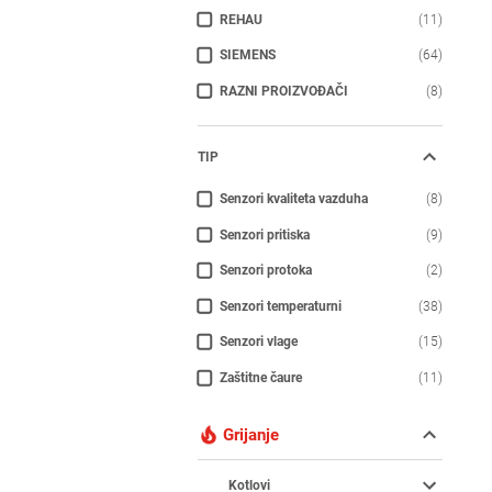
REHAU
(11)
SIEMENS
(64)
RAZNI PROIZVOĐAČI
(8)
TIP
Senzori kvaliteta vazduha
(8)
Senzori pritiska
(9)
Senzori protoka
(2)
Senzori temperaturni
(38)
Senzori vlage
(15)
Zaštitne čaure
(11)
Grijanje
Kotlovi